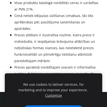
Visas produktu katalogā norādītās cenas ir uzrādītas
ar PVN 21%.
Cenā netiek iekļautas sūtīšanas izmaksas, tās tiks
aprēķinātas pēc pasūtījuma saņemšanas un
apstrādes.
Preces attēlam ir ilustratīva nozīme. Katra prece ir
individuāla, ir iespējamas krāsojuma atšķirības un
nebūtiskas formas nianses, kas neietekmē preces
funkcionalitāti un pilnvērtīgu lietošanu atbilstoši
paredzētajam mērķim.
Preces aprakstā norādītajam svaram ir informatīva
nozīme,
faktiskais svars
katrai precei var nedaudz
atšķirties ražošanas procesa īpatnību dēļ.
We use cookies to deliver services, for
marketing and to improve your experience.
Customize
Sīkdatnes