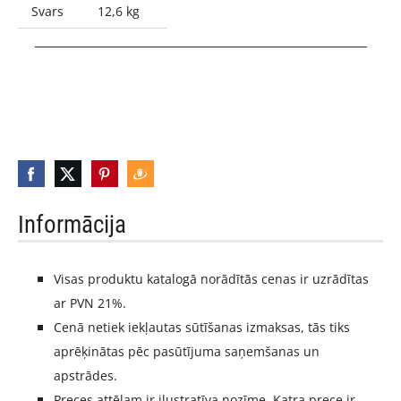
Svars
12,6 kg
_____________________________________________________
Informācija
Visas produktu katalogā norādītās cenas ir uzrādītas
ar PVN 21%.
Cenā netiek iekļautas sūtīšanas izmaksas, tās tiks
aprēķinātas pēc pasūtījuma saņemšanas un
apstrādes.
Preces attēlam ir ilustratīva nozīme. Katra prece ir