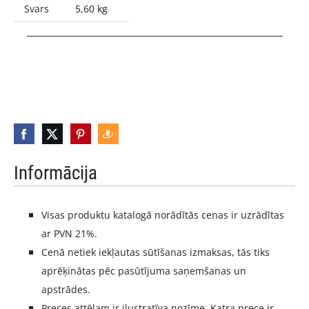
Svars
5,60 kg
_____________________________________________________
Informācija
Visas produktu katalogā norādītās cenas ir uzrādītas
ar PVN 21%.
Cenā netiek iekļautas sūtīšanas izmaksas, tās tiks
aprēķinātas pēc pasūtījuma saņemšanas un
apstrādes.
Preces attēlam ir ilustratīva nozīme. Katra prece ir