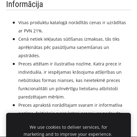
Informācija
Visas produktu katalogā norādītās cenas ir uzrādītas
ar PVN 21%.
Cenā netiek iekļautas sūtīšanas izmaksas, tās tiks
aprēķinātas pēc pasūtījuma saņemšanas un
apstrādes.
Preces attēlam ir ilustratīva nozīme. Katra prece ir
individuāla, ir iespējamas krāsojuma atšķirības un
nebūtiskas formas nianses, kas neietekmē preces
funkcionalitāti un pilnvērtīgu lietošanu atbilstoši
paredzētajam mērķim.
Preces aprakstā norādītajam svaram ir informatīva
nozīme,
faktiskais svars
katrai precei var nedaudz
atšķirties ražošanas procesa īpatnību dēļ.
We use cookies to deliver services, for
marketing and to improve your experience.