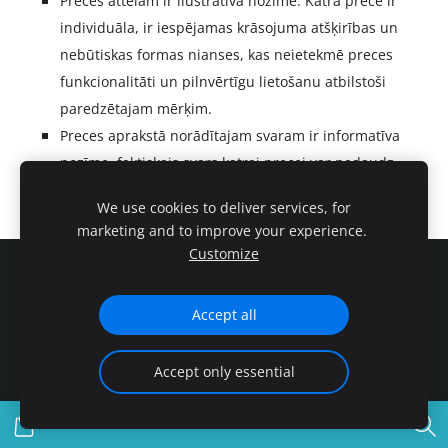
Preces attēlam ir ilustratīva nozīme. Katra prece ir
individuāla, ir iespējamas krāsojuma atšķirības un
nebūtiskas formas nianses, kas neietekmē preces
funkcionalitāti un pilnvērtīgu lietošanu atbilstoši
paredzētajam mērķim.
Preces aprakstā norādītajam svaram ir informatīva
nozīme,
faktiskais svars
katrai precei var nedaudz
atšķirties ražošanas procesa īpatnību dēļ.
We use cookies to deliver services, for
marketing and to improve your experience.
Customize
Sīkdatnes
Accept all
ArcheryAnimals.com © 2026
Accept only essential